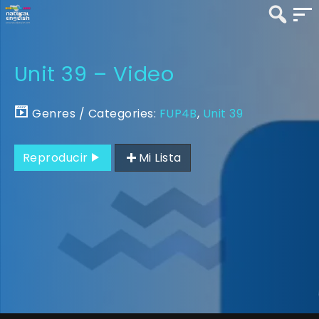
Unit 39 – Video
Genres / Categories:
FUP4B
,
Unit 39
Reproducir
Mi Lista