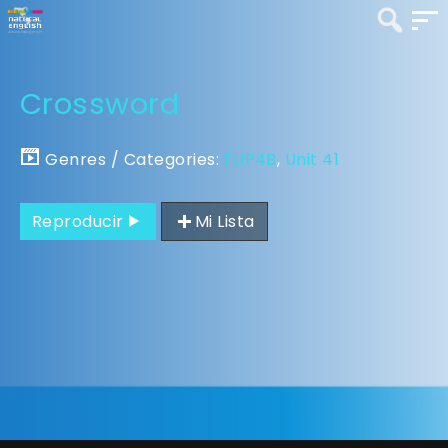
Crossword
Genres / Categories:
FUP4B
,
Unit 41
Reproducir
Mi Lista