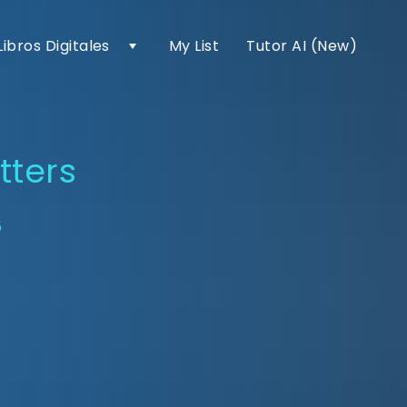
Libros Digitales
My List
Tutor AI (New)
tters
5