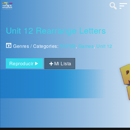
Unit 12 Rearrange Letters
Genres / Categories:
FUP2B
,
Games
,
Unit 12
Reproducir
Mi Lista