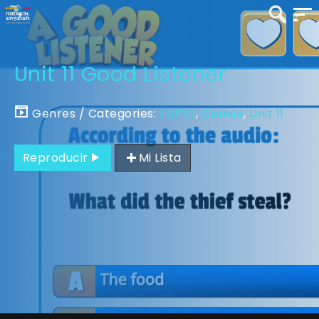
Unit 11 Good Listener
Genres / Categories:
FUP2B
,
Games
,
Unit 11
Reproducir
Mi Lista