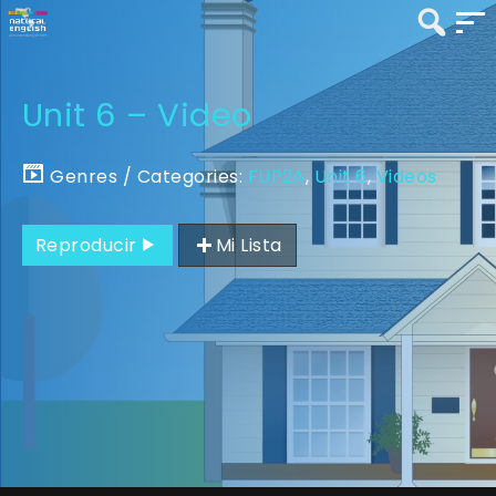
Unit 6 – Video
Genres / Categories:
FUP2A
,
Unit 6
,
Videos
Reproducir
Mi Lista